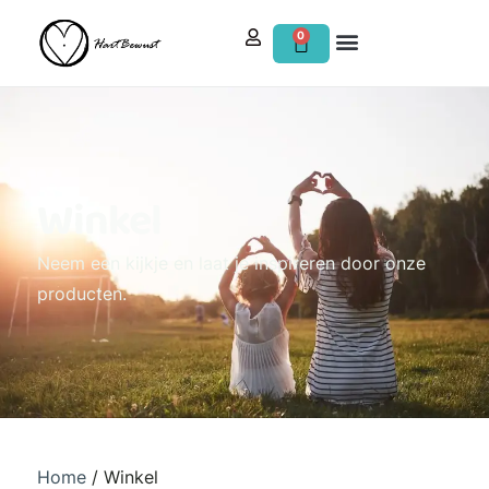
0
Winkel
Neem een kijkje en laat je inspireren door onze
producten.
Home
/ Winkel